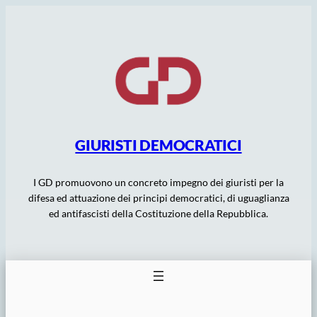
Vai
al
contenuto
GIURISTI DEMOCRATICI
I GD promuovono un concreto impegno dei giuristi per la
difesa ed attuazione dei principi democratici, di uguaglianza
ed antifascisti della Costituzione della Repubblica.