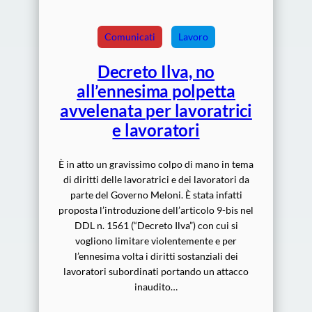
Comunicati
Lavoro
Decreto Ilva, no
all’ennesima polpetta
avvelenata per lavoratrici
e lavoratori
È in atto un gravissimo colpo di mano in tema
di diritti delle lavoratrici e dei lavoratori da
parte del Governo Meloni. È stata infatti
proposta l’introduzione dell’articolo 9-bis nel
DDL n. 1561 (“Decreto Ilva”) con cui si
vogliono limitare violentemente e per
l’ennesima volta i diritti sostanziali dei
lavoratori subordinati portando un attacco
inaudito…