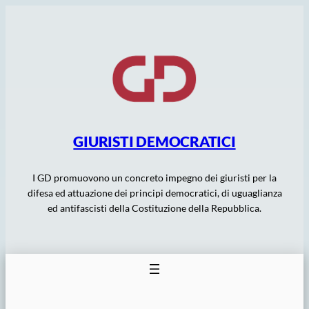
Vai
al
contenuto
GIURISTI DEMOCRATICI
I GD promuovono un concreto impegno dei giuristi per la
difesa ed attuazione dei principi democratici, di uguaglianza
ed antifascisti della Costituzione della Repubblica.