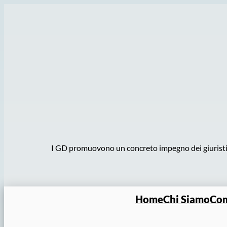
Vai
al
contenuto
I GD promuovono un concreto impegno dei giuristi pe
Home
Chi Siamo
Com