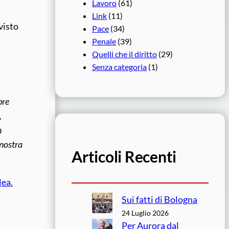
Lavoro
(61)
Link
(11)
visto
Pace
(34)
Penale
(39)
Quelli che il diritto
(29)
Senza categoria
(1)
bre
,
n
 nostra
Articoli Recenti
lea.
Sui fatti di Bologna
24 Luglio 2026
Per Aurora dal