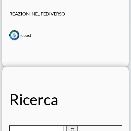
REAZIONI NEL FEDIVERSO
1 repost
Ricerca
C