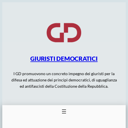
Vai
al
contenuto
GIURISTI DEMOCRATICI
I GD promuovono un concreto impegno dei giuristi per la
difesa ed attuazione dei principi democratici, di uguaglianza
ed antifascisti della Costituzione della Repubblica.