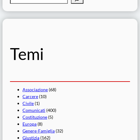
e
r
c
a
Temi
Associazione
(68)
Carcere
(10)
Civile
(1)
Comunicati
(400)
Costituzione
(5)
Europa
(8)
Genere-Famiglia
(32)
Giustizia
(162)