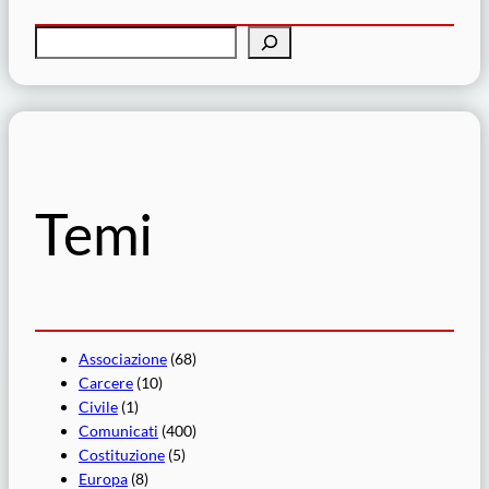
C
e
r
c
a
Temi
Associazione
(68)
Carcere
(10)
Civile
(1)
Comunicati
(400)
Costituzione
(5)
Europa
(8)