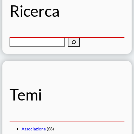
Ricerca
C
e
r
c
a
Temi
Associazione
(68)